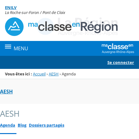
Panneau de gestion des cookies
ENILV
Menu de la rubrique
Contenu
La Roche-sur-Foron / Pont de Claix
MENU
Se connecter
Vous êtes ici :
Accueil
›
AESH
›
Agenda
AESH
AESH
Agenda
Blog
Dossiers partagés