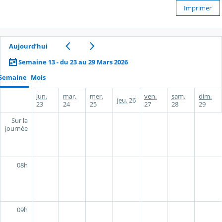
Imprimer
Aujourd’hui
Semaine 13 - du 23 au 29 Mars 2026
Semaine
Mois
lun.
mar.
mer.
ven.
sam.
dim.
jeu.
26
23
24
25
27
28
29
Sur la
journée
08h
09h