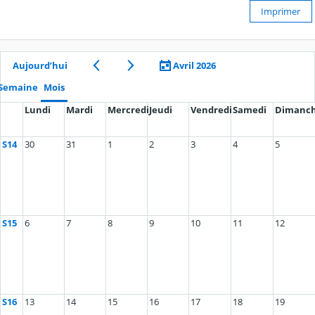
Imprimer
Aujourd’hui
Avril 2026
Semaine
Mois
Lundi
Mardi
Mercredi
Jeudi
Vendredi
Samedi
Dimanc
S14
30
31
1
2
3
4
5
S15
6
7
8
9
10
11
12
S16
13
14
15
16
17
18
19