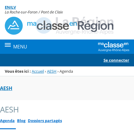
Panneau de gestion des cookies
ENILV
Menu de la rubrique
Contenu
La Roche-sur-Foron / Pont de Claix
MENU
Se connecter
Vous êtes ici :
Accueil
›
AESH
›
Agenda
AESH
AESH
Agenda
Blog
Dossiers partagés