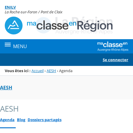
Panneau de gestion des cookies
ENILV
Menu de la rubrique
Contenu
La Roche-sur-Foron / Pont de Claix
MENU
Se connecter
Vous êtes ici :
Accueil
›
AESH
›
Agenda
AESH
AESH
Agenda
Blog
Dossiers partagés