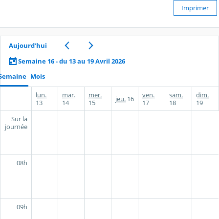
Imprimer
Aujourd’hui
Semaine 16 - du 13 au 19 Avril 2026
Semaine
Mois
lun.
mar.
mer.
ven.
sam.
dim.
jeu.
16
13
14
15
17
18
19
Sur la
journée
08h
09h