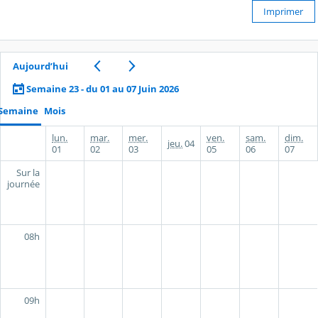
Imprimer
Aujourd’hui
Semaine 23 - du 01 au 07 Juin 2026
Semaine
Mois
lun.
mar.
mer.
ven.
sam.
dim.
jeu.
04
01
02
03
05
06
07
Sur la
journée
08h
09h