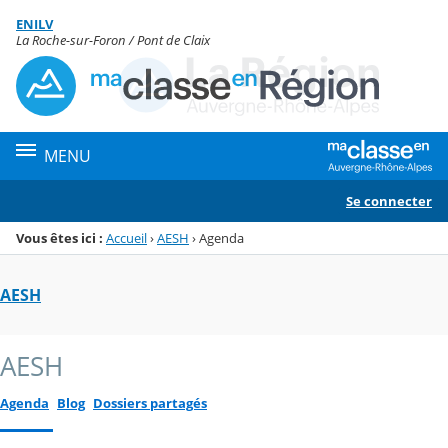
Panneau de gestion des cookies
ENILV
Menu de la rubrique
Contenu
La Roche-sur-Foron / Pont de Claix
MENU
Se connecter
Vous êtes ici :
Accueil
›
AESH
›
Agenda
AESH
AESH
Agenda
Blog
Dossiers partagés