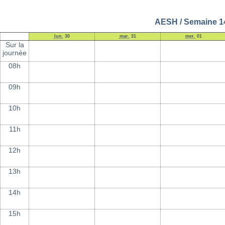
AESH / Semaine 14 
lun.
30
mar.
31
mer.
01
Sur la
journée
08h
09h
10h
11h
12h
13h
14h
15h