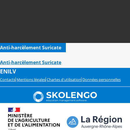
Anti-harcèlement Suricate
Anti-harcèlement Suricate
ENILV
Contacts
Mentions légales
Chartes d'utilisation
Données personnelles