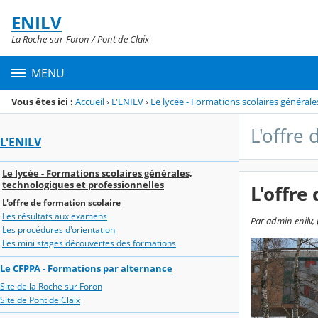
Panneau de gestion des cookies
ENILV
Menu de la rubrique
Contenu
La Roche-sur-Foron / Pont de Claix
MENU
Vous êtes ici :
Accueil
›
L'ENILV
›
Le lycée - Formations scolaires générale
L'offre 
L'ENILV
Le lycée - Formations scolaires générales,
technologiques et professionnelles
L'offre
L'offre de formation scolaire
Les résultats aux examens
Par admin enilv,
Les procédures d'orientation
Les mini stages découvertes des formations
Le CFPPA - Formations par alternance
Site de la Roche sur Foron
Site de Pont de Claix