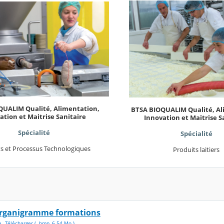
QUALIM Qualité, Alimentation,
BTSA BIOQUALIM Qualité, Al
ation et Maitrise Sanitaire
Innovation et Maitrise S
Spécialité
Spécialité
s et Processus Technologiques
Produits laitiers
rganigramme formations
Télécharger
( .
bmp
,
6.54
Mo
)