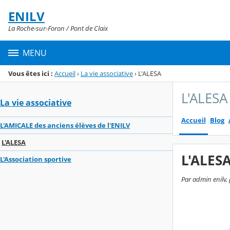
Panneau de gestion des cookies
ENILV
Menu de la rubrique
Contenu
La Roche-sur-Foron / Pont de Claix
MENU
Vous êtes ici :
Accueil
›
La vie associative
›
L'ALESA
L'ALESA
La vie associative
Accueil
Blog
L'AMICALE des anciens élèves de l'ENILV
L'ALESA
L'ALES
L'Association sportive
Par admin enilv, 