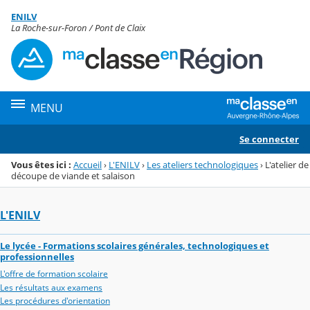
Panneau de gestion des cookies
ENILV
Menu de la rubrique
Contenu
La Roche-sur-Foron / Pont de Claix
MENU
Se connecter
Vous êtes ici :
Accueil
›
L'ENILV
›
Les ateliers technologiques
›
L'atelier de
découpe de viande et salaison
L'ENILV
Le lycée - Formations scolaires générales, technologiques et
professionnelles
L'offre de formation scolaire
Les résultats aux examens
Les procédures d'orientation