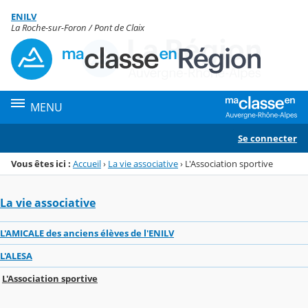
Panneau de gestion des cookies
ENILV
Menu de la rubrique
Contenu
La Roche-sur-Foron / Pont de Claix
MENU
Se connecter
Vous êtes ici :
Accueil
›
La vie associative
›
L'Association sportive
La vie associative
L'AMICALE des anciens élèves de l'ENILV
L'ALESA
L'Association sportive