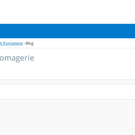
 et fromagerie
›
Blog
fromagerie