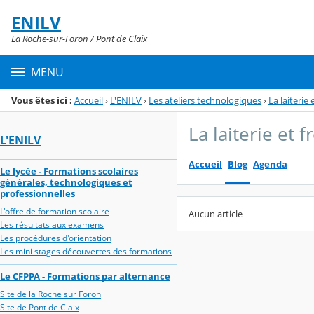
Panneau de gestion des cookies
ENILV
Menu de la rubrique
Contenu
La Roche-sur-Foron / Pont de Claix
MENU
Vous êtes ici :
Accueil
›
L'ENILV
›
Les ateliers technologiques
›
La laiterie
La laiterie et 
L'ENILV
Accueil
Blog
Agenda
Le lycée - Formations scolaires
générales, technologiques et
professionnelles
L'offre de formation scolaire
Aucun article
Les résultats aux examens
Les procédures d'orientation
Les mini stages découvertes des formations
Le CFPPA - Formations par alternance
Site de la Roche sur Foron
Site de Pont de Claix