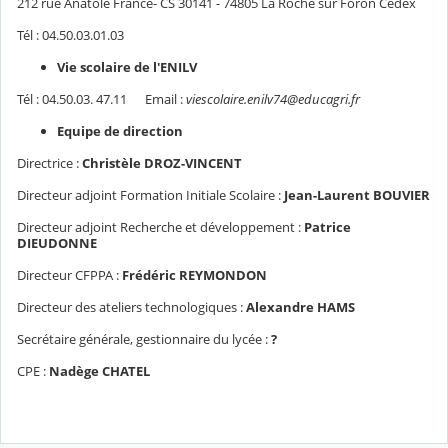
212 rue Anatole France- CS 30141 - 74805 La Roche sur Foron Cédex
Tél : 04.50.03.01.03
Vie scolaire de l'ENILV
Tél : 04.50.03. 47.11 Email :
viescolaire.enilv74@educagri.fr
Equipe de direction
Directrice :
Christèle DROZ-VINCENT
Directeur adjoint Formation Initiale Scolaire :
Jean-Laurent BOUVIER
Directeur adjoint Recherche et développement :
Patrice
DIEUDONNE
Directeur CFPPA :
Frédéric REYMONDON
Directeur des ateliers technologiques :
Alexandre HAMS
Secrétaire générale, gestionnaire du lycée :
?
CPE :
Nadège CHATEL