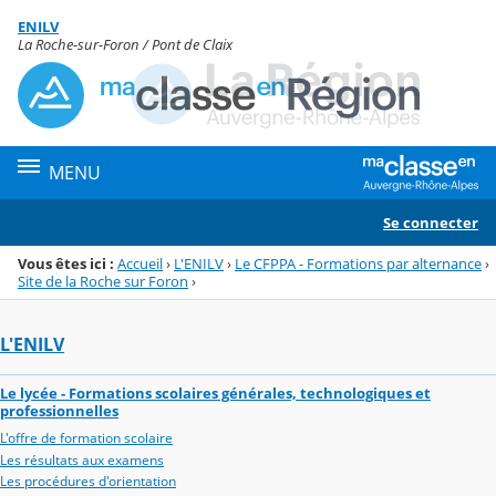
Panneau de gestion des cookies
ENILV
Menu de la rubrique
Contenu
La Roche-sur-Foron / Pont de Claix
MENU
Se connecter
Vous êtes ici :
Accueil
›
L'ENILV
›
Le CFPPA - Formations par alternance
›
Site de la Roche sur Foron
›
L'ENILV
Le lycée - Formations scolaires générales, technologiques et
professionnelles
L'offre de formation scolaire
Les résultats aux examens
Les procédures d'orientation