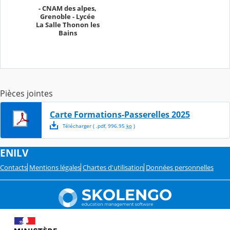
- CNAM des alpes,
Grenoble - Lycée
La Salle Thonon les
Bains
Pièces jointes
Carte Formations-Passerelles 2025
Télécharger
( .
pdf
,
996.95
ko
)
ENILV
Contacts
Mentions légales
Chartes d'utilisation
Données personnelles