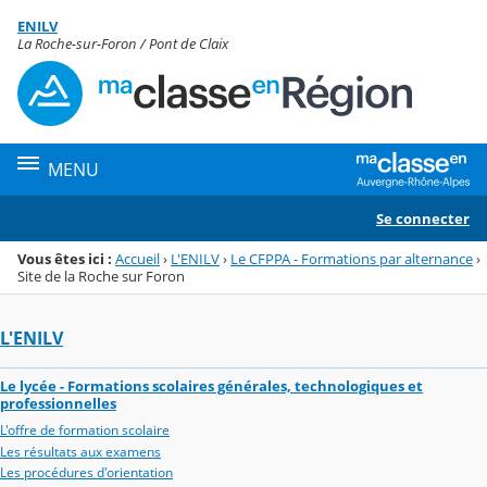
Panneau de gestion des cookies
ENILV
Menu de la rubrique
Contenu
La Roche-sur-Foron / Pont de Claix
MENU
Se connecter
Vous êtes ici :
Accueil
›
L'ENILV
›
Le CFPPA - Formations par alternance
›
Site de la Roche sur Foron
L'ENILV
Le lycée - Formations scolaires générales, technologiques et
professionnelles
L'offre de formation scolaire
Les résultats aux examens
Les procédures d'orientation