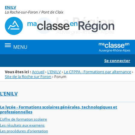
Panneau de gestion des cookies
ENILV
Menu de la rubrique
Contenu
La Roche-sur-Foron / Pont de Claix
MENU
Se connecter
Vous êtes ici :
Accueil
›
L'ENILV
›
Le CFPPA - Formations par alternance
›
Site de la Roche sur Foron
›
Forum
L'ENILV
Le lycée - Formations scolaires générales, technologiques et
professionnelles
L'offre de formation scolaire
Les résultats aux examens
Les procédures d'orientation