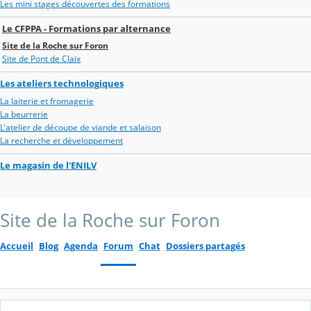
Les mini stages découvertes des formations
Le CFPPA - Formations par alternance
Site de la Roche sur Foron
Site de Pont de Claix
Les ateliers technologiques
La laiterie et fromagerie
La beurrerie
L'atelier de découpe de viande et salaison
La recherche et développement
Le magasin de l'ENILV
Site de la Roche sur Foron
Accueil
Blog
Agenda
Forum
Chat
Dossiers partagés