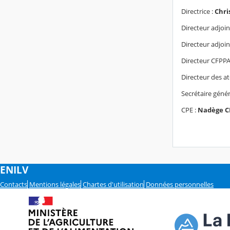
Directrice :
Chri
Directeur adjoin
Directeur adjoi
Directeur CFPPA
Directeur des at
Secrétaire génér
CPE :
Nadège C
ENILV
Contacts
Mentions légales
Chartes d'utilisation
Données personnelles