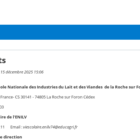
ts
i 15 décembre 2025 15:06
ole Nationale des Industries du Lait et des Viandes de la Roche sur F
 France- CS 30141 - 74805 La Roche sur Foron Cédex
01.03
ire de l'ENILV
47.11 Email :
viescolaire.enilv74@educagri.fr
e direction