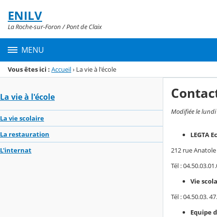
Panneau de gestion des cookies
ENILV
Menu de la rubrique
Contenu
La Roche-sur-Foron / Pont de Claix
MENU
Vous êtes ici :
Accueil
›
La vie à l'école
Contac
La vie à l'école
Modifiée le lund
La vie scolaire
La restauration
LEGTA Ec
212 rue Anatole
L'internat
Tél : 04.50.03.
Vie scola
Tél : 04.50.03. 
Equipe d