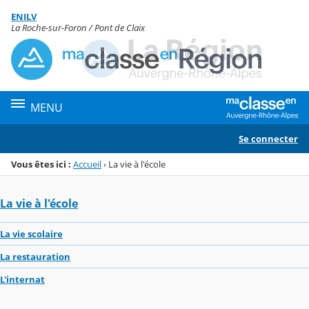
Panneau de gestion des cookies
ENILV
Menu de la rubrique
Contenu
La Roche-sur-Foron / Pont de Claix
MENU
Se connecter
Vous êtes ici :
Accueil
›
La vie à l'école
La vie à l'école
La vie scolaire
La restauration
L'internat